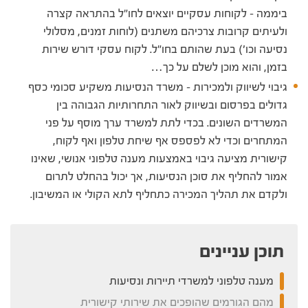
ביממה – לקוחות עסקיים יוצאים לחו"ל בהתראה קצרה
ולעיתים קרובות צרכיהם משתנים (לוחות זמנים, מסלולי
נסיעה וכו') בעת שהותם בחו"ל. לקוח עסקי דורש שירות
בזמן, והוא מוכן לשלם על כך…
גיבוי לשיווק ולמכירות – משרד הנסיעות משקיע סכומי כסף
גדולים בפרסום ובשיווק לאור התחרותיות הגבוהה בין
המשרדים השונים. בכדי לתת למשרד ערך מוסף על פני
המתחרים וכדי לא לפספס אף שיחת טלפון ואף לקוח,
קישורית מציעה גיבוי באמצעות מענה טלפוני אנושי, שאינו
אמור להחליף את סוכן הנסיעות, אך יכול בהחלט לתרום
ולקדם את תהליך המכירה כתחליף לתא הקולי או המשיבון.
תוכן עניינים
מענה טלפוני למשרדי תיירות ונסיעות
מהם הגורמים שהופכים את שירותי קישורית